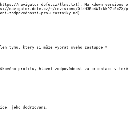
https://navigator.dofe.cz/llms.txt). Markdown versions o
ps://navigator.dofe.cz/~/revisions/OfzHJRo4WIikkP7iScZX/p
eni-zodpovednosti-pro-ucastniky.md).

len týmu, který si může vybrat svého zástupce.*

škového profilu, hlavní zodpovědnost za orientaci v teré
ice, jeho dodržování.
