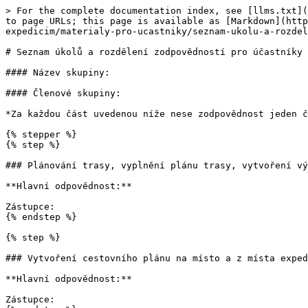
> For the complete documentation index, see [llms.txt](
to page URLs; this page is available as [Markdown](htt
expedicim/materialy-pro-ucastniky/seznam-ukolu-a-rozdel
# Seznam úkolů a rozdělení zodpovědností pro účastníky

#### Název skupiny:

#### Členové skupiny:

*Za každou část uvedenou níže nese zodpovědnost jeden č
{% stepper %}

{% step %}

### Plánování trasy, vyplnění plánu trasy, vytvoření vý
**Hlavní odpovědnost:**

Zástupce:

{% endstep %}

{% step %}

### Vytvoření cestovního plánu na místo a z místa exped
**Hlavní odpovědnost:**

Zástupce:
