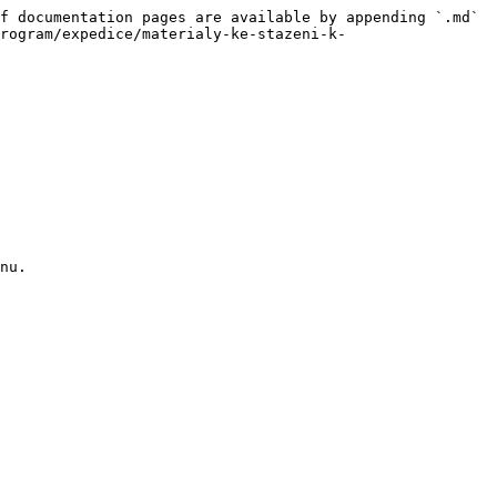
f documentation pages are available by appending `.md` 
rogram/expedice/materialy-ke-stazeni-k-
nu.
