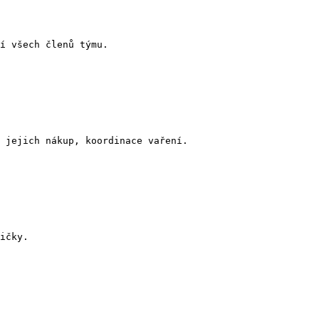
í všech členů týmu.

 jejich nákup, koordinace vaření.

ičky.
