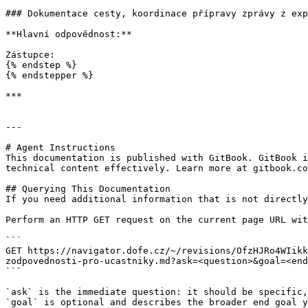
### Dokumentace cesty, koordinace přípravy zprávy z exp
**Hlavní odpovědnost:**

Zástupce:

{% endstep %}

{% endstepper %}

***

---

# Agent Instructions

This documentation is published with GitBook. GitBook i
technical content effectively. Learn more at gitbook.co
## Querying This Documentation

If you need additional information that is not directly
Perform an HTTP GET request on the current page URL wit
```

GET https://navigator.dofe.cz/~/revisions/OfzHJRo4WIikk
zodpovednosti-pro-ucastniky.md?ask=<question>&goal=<end
```

`ask` is the immediate question: it should be specific,
`goal` is optional and describes the broader end goal y